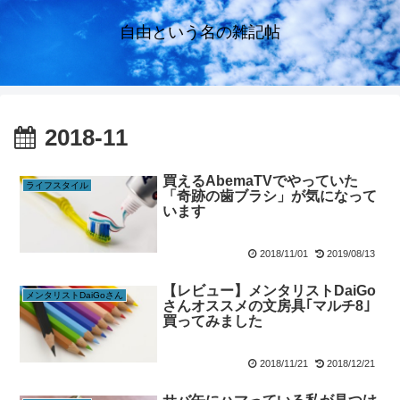
自由という名の雑記帖
2018-11
買えるAbemaTVでやっていた
ライフスタイル
「奇跡の歯ブラシ」が気になって
います
2018/11/01
2019/08/13
【レビュー】メンタリストDaiGo
メンタリストDaiGoさん
さんオススメの文房具｢マルチ8｣
買ってみました
2018/11/21
2018/12/21