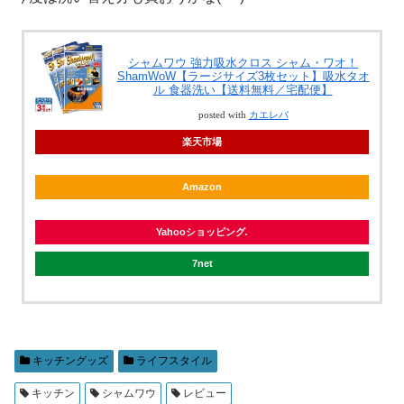
シャムワウ 強力吸水クロス シャム・ワオ！
ShamWoW【ラージサイズ3枚セット】吸水タオ
ル 食器洗い【送料無料／宅配便】
posted with
カエレバ
楽天市場
Amazon
Yahooショッピング
7net
キッチングッズ
ライフスタイル
キッチン
シャムワウ
レビュー