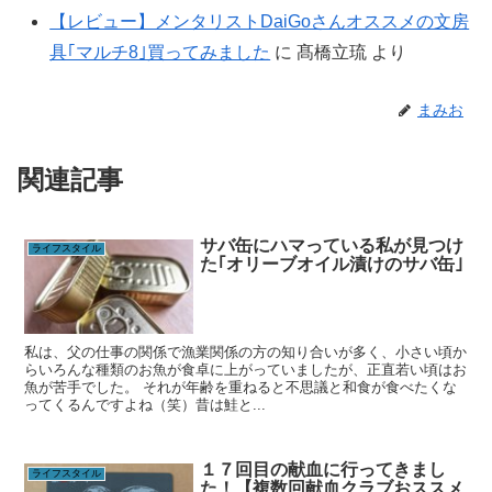
【レビュー】メンタリストDaiGoさんオススメの文房
具｢マルチ8｣買ってみました
に
髙橋立琉
より
まみお
関連記事
サバ缶にハマっている私が見つけ
ライフスタイル
た｢オリーブオイル漬けのサバ缶｣
私は、父の仕事の関係で漁業関係の方の知り合いが多く、小さい頃か
らいろんな種類のお魚が食卓に上がっていましたが、正直若い頃はお
魚が苦手でした。 それが年齢を重ねると不思議と和食が食べたくな
ってくるんですよね（笑）昔は鮭と...
１７回目の献血に行ってきまし
ライフスタイル
た！【複数回献血クラブおススメ