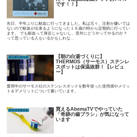
です！！】
先日、半年ぶりに献血に行ってきました。私は元々、注射が嫌いでは
ないので献血が出来るようになった１６歳の時から定期的に行ってい
ます。 でも献血って身近じゃないし、意外にどうやってやるのか？
って思っている人もいるかもしれな...
【朝の白湯づくりに】
キッチングッズ
THERMOS（サーモス）ステンレ
スポットは保温抜群！【レビュ
ー】
愛用中のサーモス社のステンレスポッドを数年使った使用感やメリッ
ト＆デメリットについて書いています。
買えるAbemaTVでやっていた
ライフスタイル
「奇跡の歯ブラシ」が気になって
います