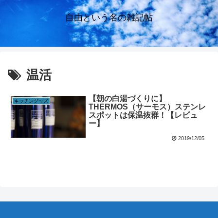
自由という名の雑記帖
温活
【朝の白湯づくりに】
キッチングッズ
THERMOS（サーモス）ステンレ
スポットは保温抜群！【レビュ
ー】
2019/12/05